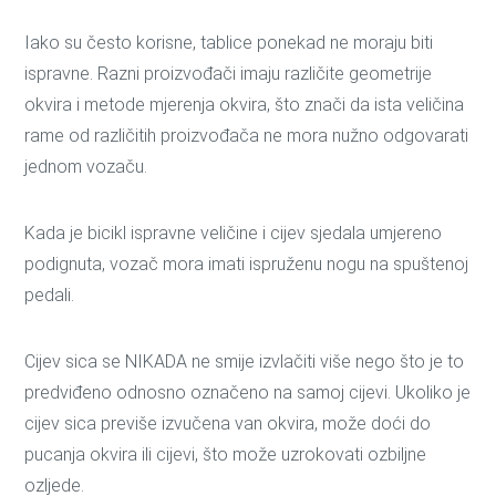
Iako su često korisne, tablice ponekad ne moraju biti
ispravne. Razni proizvođači imaju različite geometrije
okvira i metode mjerenja okvira, što znači da ista veličina
rame od različitih proizvođača ne mora nužno odgovarati
jednom vozaču.
Kada je bicikl ispravne veličine i cijev sjedala umjereno
podignuta, vozač mora imati ispruženu nogu na spuštenoj
pedali.
Cijev sica se NIKADA ne smije izvlačiti više nego što je to
predviđeno odnosno označeno na samoj cijevi. Ukoliko je
cijev sica previše izvučena van okvira, može doći do
pucanja okvira ili cijevi, što može uzrokovati ozbiljne
ozljede.